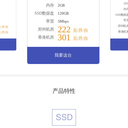
CP
内存
2GB
内
SSD数据盘
120GB
SSD数据
带
带宽
3Mbps
郑州机
222
/月/台
郑州机房
元/月/台
香港机
/月/台
301
香港机房
元/月/台
我要这台
产品特性