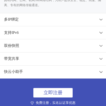
拥有内网、公网、私网3种网络结构；为用户提供安全、稳定、高速、隔
离、专有的网络传输通道。
多IP绑定
支持IPv6
一台云服务器可不限个数绑定多个公网IP，各个应用独立访问，便于管理
和优化，随需而用。
双份快照
同时支持IPv6、IPv4双栈网络通道，景安拥有十分庞大的IPv6资源。面对
苹果商店对IPv6的审核轻松应对。
带宽共享
拥有本地快照和云快照2份快照；当系统崩溃或异常时，您可以使用快照
功能将系统状态恢复到上次快照的时间点。
快云小助手
带宽共享器可实现带宽合理分配，满足每一台服务器的带宽使用，合理应
对网络流量，有效降低带宽成本。
快云小助手是一款管理系统、网站、数据库、自动搭建环境的软件；能够
让用户一键创建站点、数据库、管理系统用户、FTP。
立即注册
免费注册，实名认证享优惠