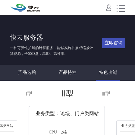
域名主机
VPS
云服务器
云数据库
云存储
SSL
快云服务器
域名
国内主机
香港主机
美国主机
云虚拟主机
云空间
快云VPS
云服务器
云数据库
对象存储
SSL
立即咨询
一种可弹性扩展的计算服务，能够实施扩展或缩减计
算资源，全SSD盘，高IO、高可用。
产品选购
产品特性
特色功能
Ⅱ型
Ⅰ型
Ⅲ型
业务类型：
论坛、门户类网站
示类网站
业务类型
CPU
2核