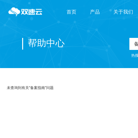
首页
产品
关于我们
域名主机
帮助中心
云计算
热
云安全
未查询到有关"备案指南"问题
IDC托管