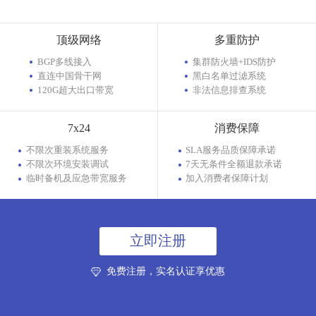
顶级网络
多重防护
BGP多线接入
集群防火墙+IDS防护
直连中国骨干网
黑白名单过滤系统
120G超大出口带宽
非法信息排查系统
7x24
消费保障
不限次重装系统服务
SLA服务品质保障承诺
不限次环境安装调试
7天无条件全额退款承诺
临时备机及应急带宽服务
加入消费者保障计划
立即注册
免费注册，实名认证享优惠