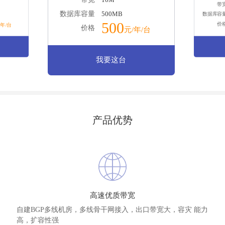
带
数据库容量
500MB
数据库容
500
价
/年/台
价格
元/年/台
我要这台
产品优势
高速优质带宽
自建BGP多线机房，多线骨干网接入，出口带宽大，容灾 能力
高，扩容性强