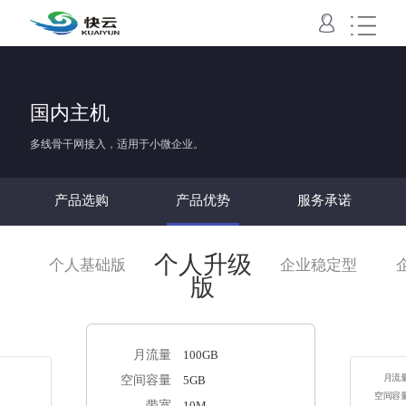
域名主机
VPS
云服务器
云数据库
云存储
SSL
国内主机
域名
国内主机
香港主机
美国主机
云虚拟主机
云空间
快云VPS
云服务器
云数据库
对象存储
SSL
多线骨干网接入，适用于小微企业。
产品选购
产品优势
服务承诺
个人升级
个人基础版
企业稳定型
版
月流量
100GB
空间容量
5GB
月流
空间容
带宽
10M