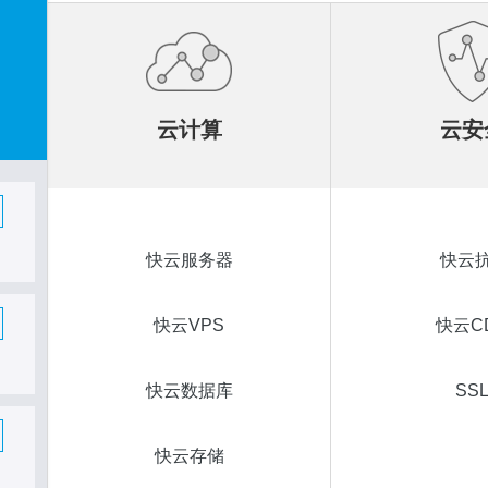
云计算
云安
快云服务器
快云
快云VPS
快云C
快云数据库
SS
快云存储