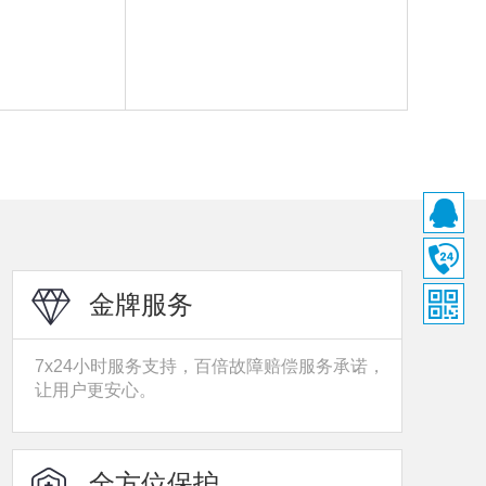
金牌服务
7x24小时服务支持，百倍故障赔偿服务承诺，
让用户更安心。
全方位保护