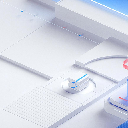
国内主机
适用于初期网站使用。
香港主机
无需备案，购买可直接开通使用，方便快捷提高效率。
美国主机
不限带宽，网络线路采用特殊优化的优质带宽。
云虚拟主机
不限带宽，适用于图片等静态资源较多的网站。
韩国主机
提供更快更优质的网站访问服务
云空间
独立操作系统（不提供远程登录），独立IP、独立CPU、独立内存。