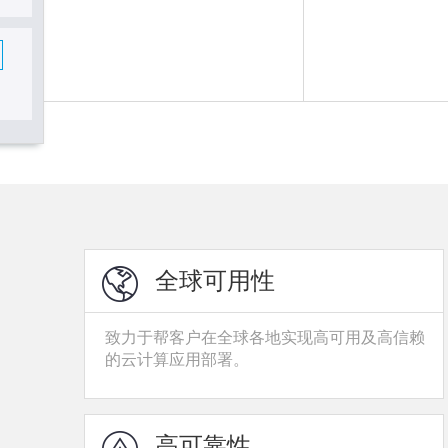
全球可用性
致力于帮客户在全球各地实现高可用及高信赖
的云计算应用部署。
高可靠性