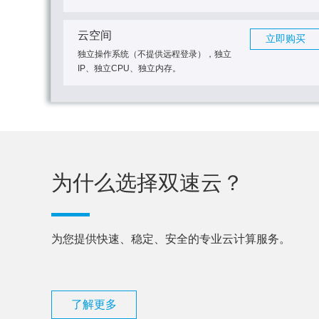
云空间
立即购买
独立操作系统（不提供远程登录），独立
IP、独立CPU、独立内存。
为什么选择双速云？
为您提供快速、稳定、安全的专业云计算服务。
了解更多