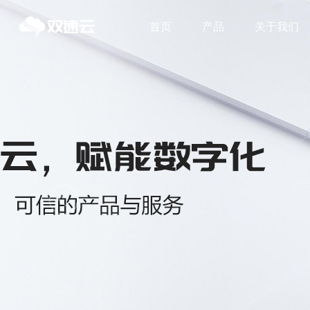
首页
产品
关于我们
域名主机
云计算
云安全
IDC托管