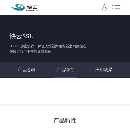
域名主机
VPS
云服务器
云数据库
云存储
SSL
快云SSL
域名
国内主机
香港主机
美国主机
云虚拟主机
云空间
快云VPS
云服务器
云数据库
对象存储
SSL
HTTPS加密协议，保证浏览器到服务器之间数据在
传输过程中不被窃取或篡改
产品选购
产品特性
应用场景
产品特性