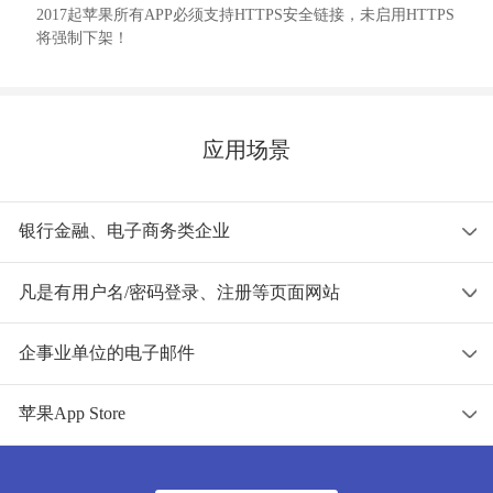
2017起苹果所有APP必须支持HTTPS安全链接，未启用HTTPS
将强制下架！
应用场景
银行金融、电子商务类企业
凡是有用户名/密码登录、注册等页面网站
确保网站数据安全，身份认证，有效避免钓鱼网站、仿冒网站等网络诈骗
行为的威胁。
企事业单位的电子邮件
确保用户名和密码高强度加密传输到服务器，确保用户名和密码不会在传
输过程被非法截获！
苹果App Store
部署SSL证书，确保电子邮件系统用户登录用户名和密码安全和机密邮件
信息安全。
2017年1月1日起，苹果在 iOS 9 中首次推出启用ATS，强制App通过